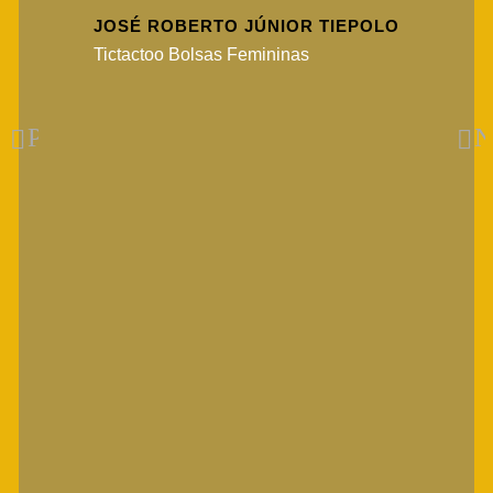
com
JOSÉ ROBERTO JÚNIOR TIEPOLO
Tictactoo Bolsas Femininas
Previous
N