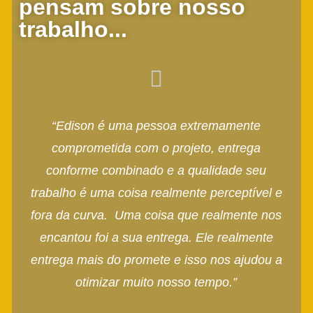
pensam sobre nosso
trabalho...
um
“Edison é uma pessoa extremamente
a
comprometida com o projeto, entrega
pr
da
conforme combinado e a qualidade seu
pes
im
trabalho é uma coisa realmente perceptível e
ue o
fora da curva. Uma coisa que realmente nos
 o
encantou foi a sua entrega. Ele realmente
entrega mais do promete e isso nos ajudou a
mpre
otimizar muito nosso tempo.”