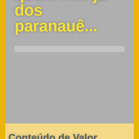
dos
paranauê...
Conteúdo de Valor